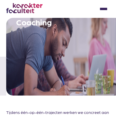
Skip
to
Menu
content
Coaching
Tijdens één-op-één-trajecten werken we concreet aan