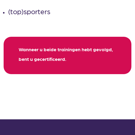
(top)sporters
Wanneer u beide trainingen hebt gevolgd,
bent u gecertificeerd.