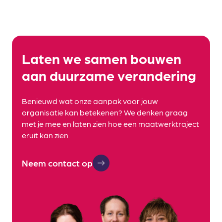
Laten we samen bouwen
aan duurzame verandering
Benieuwd wat onze aanpak voor jouw
organisatie kan betekenen? We denken graag
met je mee en laten zien hoe een maatwerktraject
eruit kan zien.
Neem contact op