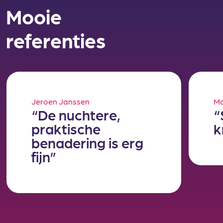
Mooie
referenties
Jeroen Janssen
Ma
“De nuchtere,
“
praktische
k
benadering is erg
fijn”