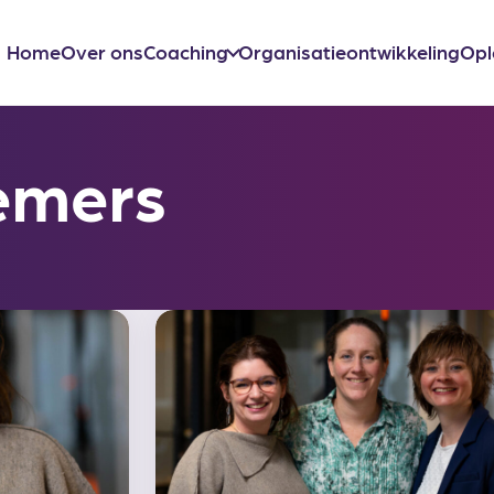
Home
Over ons
Coaching
Organisatieontwikkeling
Opl
emers