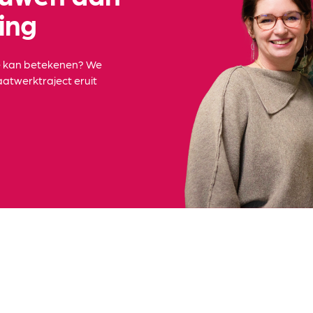
ing
e kan betekenen? We
atwerktraject eruit