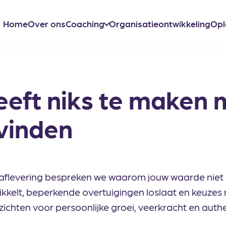
Home
Over ons
Coaching
Organisatieontwikkeling
Opl
eft niks te maken 
vinden
aflevering bespreken we waarom jouw waarde niet
kelt, beperkende overtuigingen loslaat en keuzes maa
zichten voor persoonlijke groei, veerkracht en auth