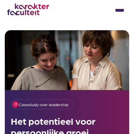
Skip
to
Menu
content
Casestudy over leadership
Het potentieel voor
persoonlijke groei