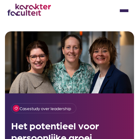
Skip
to
Menu
content
Casestudy over leadership
Het potentieel voor
persoonlijke groei