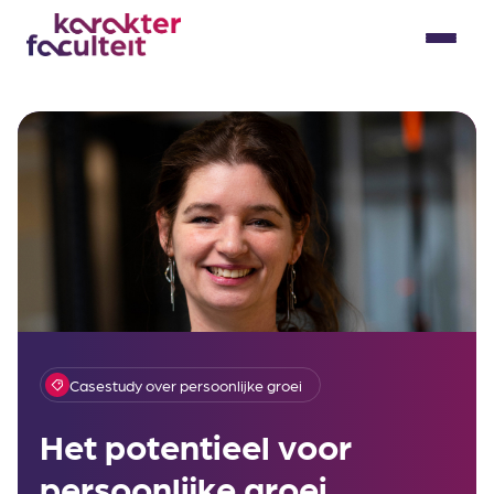
Skip
to
Menu
content
Casestudy over persoonlijke groei
Het potentieel voor
persoonlijke groei