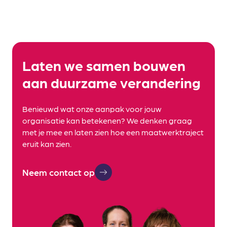
Laten we samen bouwen
aan duurzame verandering
Benieuwd wat onze aanpak voor jouw
organisatie kan betekenen? We denken graag
met je mee en laten zien hoe een maatwerktraject
eruit kan zien.
Neem contact op