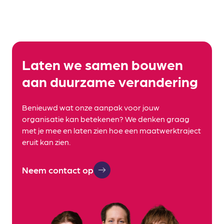
Laten we samen bouwen
aan duurzame verandering
Benieuwd wat onze aanpak voor jouw
organisatie kan betekenen? We denken graag
met je mee en laten zien hoe een maatwerktraject
eruit kan zien.
Neem contact op