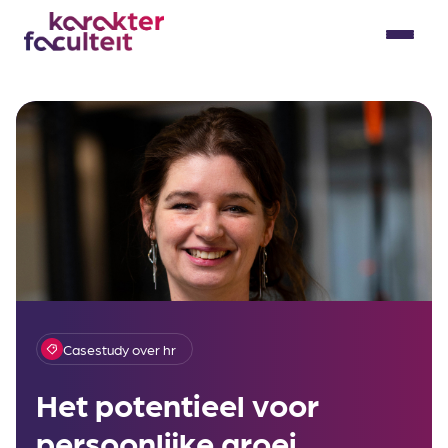
Skip
to
Menu
content
Casestudy over hr
Het potentieel voor
persoonlijke groei