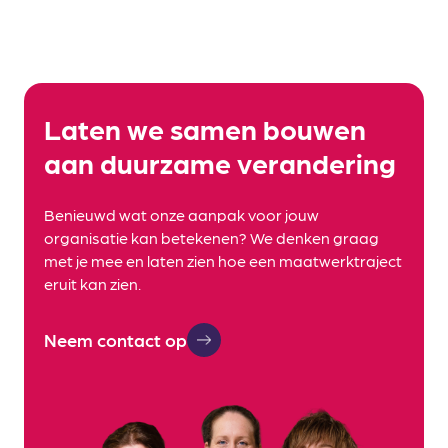
Laten we samen bouwen
aan duurzame verandering
Benieuwd wat onze aanpak voor jouw
organisatie kan betekenen? We denken graag
met je mee en laten zien hoe een maatwerktraject
eruit kan zien.
Neem contact op