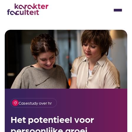
Skip
to
Menu
content
Casestudy over hr
Het potentieel voor
persoonlijke groei