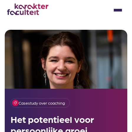
Skip
to
Menu
content
Casestudy over coaching
Het potentieel voor
persoonlijke groei