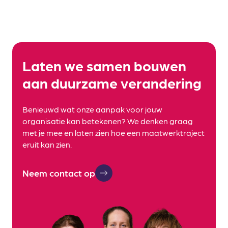
Laten we samen bouwen
aan duurzame verandering
Benieuwd wat onze aanpak voor jouw
organisatie kan betekenen? We denken graag
met je mee en laten zien hoe een maatwerktraject
eruit kan zien.
Neem contact op